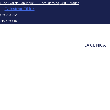
C. de Evaristo San Miguel, 16, local derecha, 28008 Madrid
Facebook
Instagram
Youtube
Tiktok
636 023 912
910 536 646
LA CLÍNICA